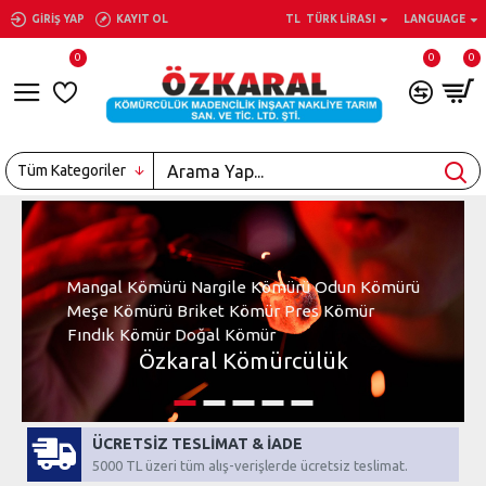
GIRIŞ YAP
KAYIT OL
TL
TÜRK LIRASI
LANGUAGE
0
0
0
Tüm Kategoriler
Mangal Kömürü Nargile Kömürü Odun Kömürü
Meşe Kömürü Briket Kömür Pres Kömür
Fındık Kömür Doğal Kömür
Özkaral Kömürcülük
ÜCRETSİZ TESLİMAT & İADE
5000 TL üzeri tüm alış-verişlerde ücretsiz teslimat.