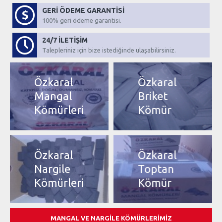
GERİ ÖDEME GARANTİSİ
100% geri ödeme garantisi.
24/7 İLETİŞİM
Talepleriniz için bize istediğinde ulaşabilirsiniz.
Özkaral
Özkaral
Mangal
Briket
Kömürleri
Kömür
Özkaral
Özkaral
Nargile
Toptan
Kömürleri
Kömür
MANGAL VE NARGILE KÖMÜRLERIMIZ